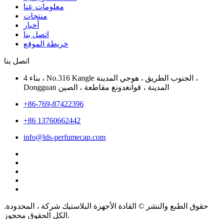
معلومات عنا
منتجات
أخبار
اتصل بنا
خريطة الموقع
اتصل بنا
بناء 4 ، No.316 Kangle الجنوب الطريق ، هوجي المدينة ،
Dongguan المدينة ، قوانغدونغ مقاطعة ، الصين
+86-769-87422396
+86 13760662442
info@lds-perfumecap.com
حقوق الطبع والنشر © القادة الأجهزة البلاستيك شركة ، المحدودة.
الكل الحقوق محجوز.