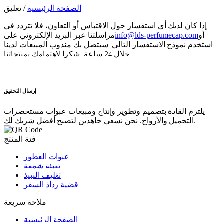
الصفحة الرئيسية
/ تعليق
إذا كان لديك أي استفسار حول الاقتباس أو التعاون، فلا تتردد في
أو
info@lds-perfumecap.com
مراسلتنا عبر البريد الإلكتروني على
استخدم نموذج الاستفسار التالي. سيتصل بك مندوب المبيعات لدينا
خلال 24 ساعة. شكرا لاهتمامك بمنتجاتنا.
إرسال التحقيق
يلتزم القادة بتصميم وتطوير وإنتاج ومبيعات عبوات مستحضرات
التجميل والأرواح. نحن نسعى جاهدين لتصبح أفضل شريك لك.
فئة المنتج
عبوات العطور
تعبئة شمعة
تغليف النبيذ
قضية رذاذ السفر
ملاحة سريعة
الصفحة الرئيسية