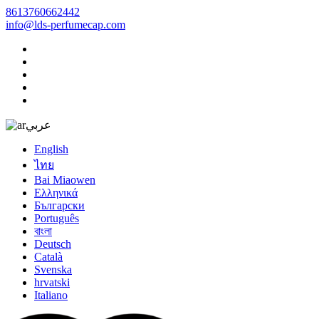
8613760662442
info@lds-perfumecap.com
عربي
English
ไทย
Bai Miaowen
Ελληνικά
Български
Português
বাংলা
Deutsch
Català
Svenska
hrvatski
Italiano